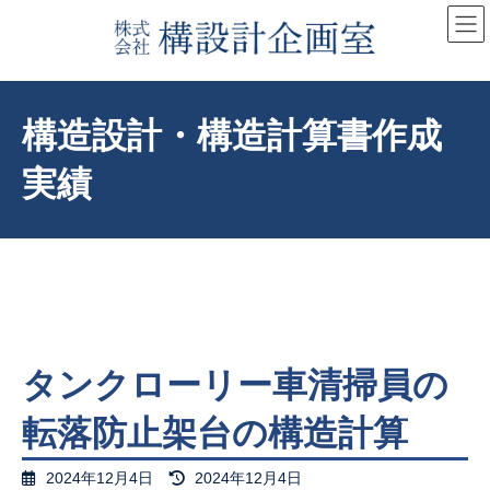
コ
ナ
ン
ビ
テ
ゲ
ン
ー
ツ
シ
へ
ョ
構造設計・構造計算書作成
ス
ン
キ
に
実績
ッ
移
プ
動
タンクローリー車清掃員の
転落防止架台の構造計算
最
2024年12月4日
2024年12月4日