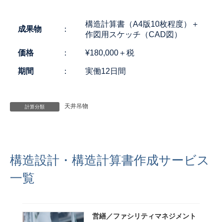
終
更
新
構造計算書（A4版10枚程度）＋
成果物
：
日
作図用スケッチ（CAD図）
時
:
価格
：
¥180,000＋税
期間
：
実働12日間
天井吊物
計算分類
構造設計・構造計算書作成サービス
一覧
営繕／ファシリティマネジメント