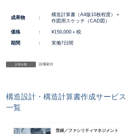
終
更
新
構造計算書（A4版10枚程度）＋
成果物
：
日
作図用スケッチ（CAD図）
時
:
価格
：
¥150,000＋税
期間
：
実働7日間
設備架台
計算分類
構造設計・構造計算書作成サービス
一覧
営繕／ファシリティマネジメント