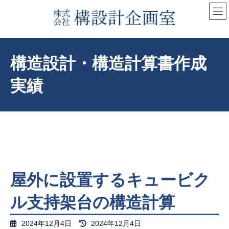
コ
ナ
ン
ビ
テ
ゲ
ン
ー
ツ
シ
へ
ョ
構造設計・構造計算書作成
ス
ン
キ
に
実績
ッ
移
プ
動
屋外に設置するキュービク
ル支持架台の構造計算
最
2024年12月4日
2024年12月4日